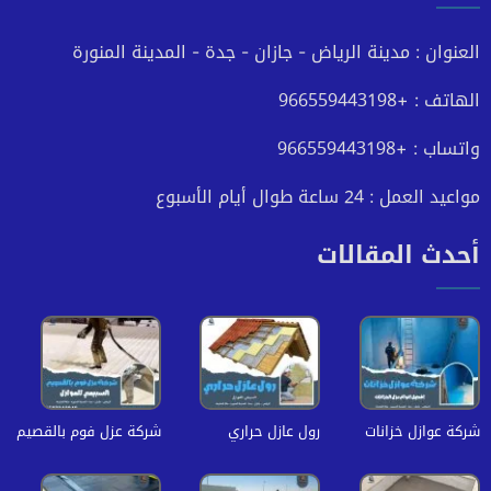
فيسبوك
تويتر
يوتيوب
انستجرام
العنوان : مدينة الرياض - جازان - جدة - المدينة المنورة
الهاتف : +966559443198
واتساب : +966559443198
مواعيد العمل : 24 ساعة طوال أيام الأسبوع
أحدث المقالات
شركة عوازل خزانات
رول عازل حراري
شركة عزل فوم بالقصيم