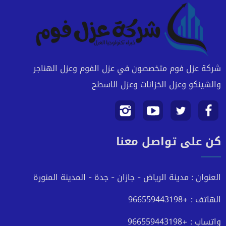
شركة عزل فوم متخصصون في عزل الفوم وعزل الهناجر
والشينكو وعزل الخزانات وعزل الاسطح
تابعنا
تابعنا
تابعنا
تابعنا
كن على تواصل معنا
على
على
على
على
فيسبوك
تويتر
يوتيوب
انستجرام
العنوان : مدينة الرياض - جازان - جدة - المدينة المنورة
الهاتف : +966559443198
واتساب : +966559443198