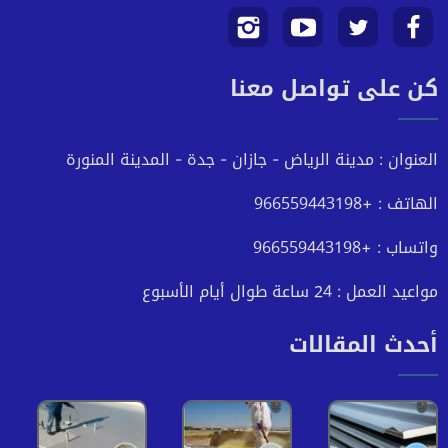
تابعنا
تابعنا
تابعنا
تابعنا
كن على تواصل معنا
على
على
على
على
فيسبوك
تويتر
يوتيوب
انستجرام
العنوان : مدينة الرياض - جازان - جدة - المدينة المنورة
الهاتف : +966559443198
واتساب : +966559443198
مواعيد العمل : 24 ساعة طوال أيام الأسبوع
أحدث المقالات