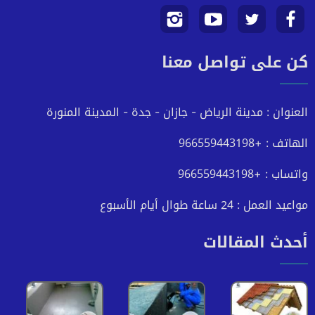
تابعنا
تابعنا
تابعنا
تابعنا
كن على تواصل معنا
على
على
على
على
فيسبوك
تويتر
يوتيوب
انستجرام
العنوان : مدينة الرياض - جازان - جدة - المدينة المنورة
الهاتف : +966559443198
واتساب : +966559443198
مواعيد العمل : 24 ساعة طوال أيام الأسبوع
أحدث المقالات