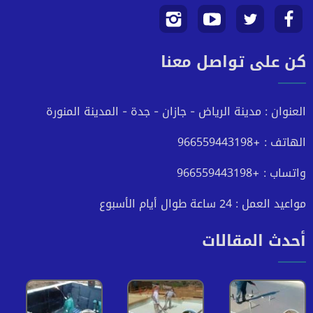
تابعنا
تابعنا
تابعنا
تابعنا
كن على تواصل معنا
على
على
على
على
فيسبوك
تويتر
يوتيوب
انستجرام
العنوان : مدينة الرياض - جازان - جدة - المدينة المنورة
الهاتف : +966559443198
واتساب : +966559443198
مواعيد العمل : 24 ساعة طوال أيام الأسبوع
أحدث المقالات