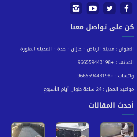
تابعنا
تابعنا
تابعنا
تابعنا
كن على تواصل معنا
على
على
على
على
فيسبوك
تويتر
يوتيوب
انستجرام
العنوان : مدينة الرياض - جازان - جدة - المدينة المنورة
الهاتف : +966559443198
واتساب : +966559443198
مواعيد العمل : 24 ساعة طوال أيام الأسبوع
أحدث المقالات