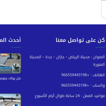
كن على تواصل معنا
أحدث الم
العنوان : مدينة الرياض - جازان - جدة - المدينة
المنورة
الهاتف : +966559443198
عزل رولات بيتومي
واتساب : +966559443198
مواعيد العمل : 24 ساعة طوال أيام الأسبوع