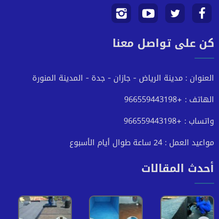
تابعنا
تابعنا
تابعنا
تابعنا
كن على تواصل معنا
على
على
على
على
فيسبوك
تويتر
يوتيوب
انستجرام
العنوان : مدينة الرياض - جازان - جدة - المدينة المنورة
الهاتف : +966559443198
واتساب : +966559443198
مواعيد العمل : 24 ساعة طوال أيام الأسبوع
أحدث المقالات