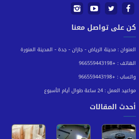
تابعنا
تابعنا
تابعنا
تابعنا
كن على تواصل معنا
على
على
على
على
فيسبوك
تويتر
يوتيوب
انستجرام
العنوان : مدينة الرياض - جازان - جدة - المدينة المنورة
الهاتف : +966559443198
واتساب : +966559443198
مواعيد العمل : 24 ساعة طوال أيام الأسبوع
أحدث المقالات