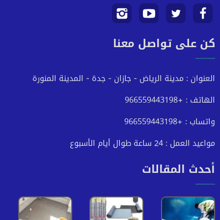
تابعنا
تابعنا
تابعنا
تابعنا
كن على تواصل معنا
على
على
على
على
فيسبوك
تويتر
يوتيوب
انستجرام
العنوان : مدينة الرياض - جازان - جدة - المدينة المنورة
الهاتف : +966559443198
واتساب : +966559443198
مواعيد العمل : 24 ساعة طوال أيام الأسبوع
أحدث المقالات