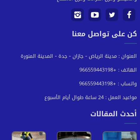
تابعنا
تابعنا
تابعنا
تابعنا
كن على تواصل معنا
على
على
على
على
فيسبوك
تويتر
يوتيوب
انستجرام
العنوان : مدينة الرياض - جازان - جدة - المدينة المنورة
الهاتف : +966559443198
واتساب : +966559443198
مواعيد العمل : 24 ساعة طوال أيام الأسبوع
أحدث المقالات